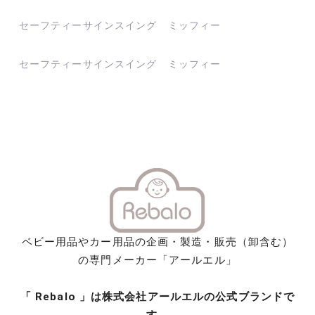
投
セーフティーサインスイング ミッフィー
稿
ナ
セーフティーサインスイング ミッフィー
ビ
ゲ
ー
シ
ョ
ン
ベビー用品やカー用品の企画・製造・販売（卸含む）
の専門メーカー「アールエル」
「 Rebalo 」は株式会社アールエルの公式ブランドで