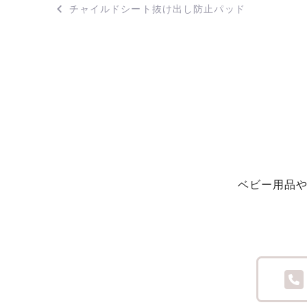
投
チャイルドシート抜け出し防止パッド
稿
ナ
ビ
ゲ
ー
シ
ベビー用品
ョ
ン