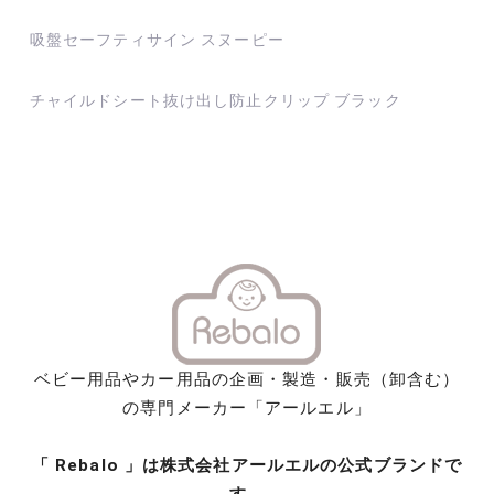
投
吸盤セーフティサイン スヌーピー
稿
ナ
チャイルドシート抜け出し防止クリップ ブラック
ビ
ゲ
ー
シ
ョ
ン
ベビー用品やカー用品の企画・製造・販売（卸含む）
の専門メーカー「アールエル」
「 Rebalo 」は株式会社アールエルの公式ブランドで